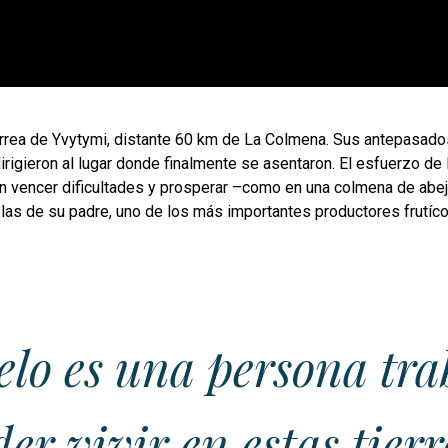
érrea de Yvytymi, distante 60 km de La Colmena. Sus antepasados
rigieron al lugar donde finalmente se asentaron. El esfuerzo d
on vencer dificultades y prosperar –como en una colmena de abej
 las de su padre, uno de los más importantes productores frutícol
elo es una persona tr
er vivir en estas tier